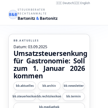
🇩🇪 Deutsch
🇬🇧 English
STEUERBERATER
RECHTSANWÄLTE
B&B
Bartonitz
&
Bartonitz
BB.AKTUELLES
Datum: 03.09.2025
Umsatzsteuersenkung
für Gastronomie: Soll
zum 1. Januar 2026
kommen
bb.aktuelles
bb.archiv
bb.newsletter
bb.steuerlexikon
bb.rechtslexikon
bb.termin
bb.mediathek